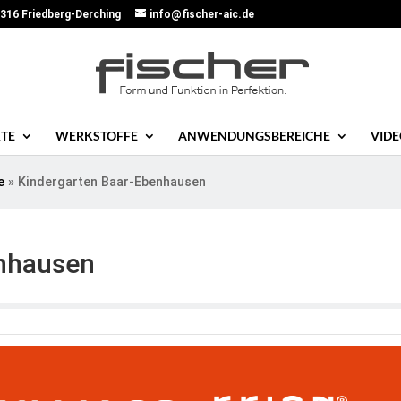
316 Friedberg-Derching
info@fischer-aic.de
TE
WERKSTOFFE
ANWENDUNGSBEREICHE
VID
e
»
Kindergarten Baar-Ebenhausen
enhausen
 FORMEN . WEICHE ECKEN . RUND